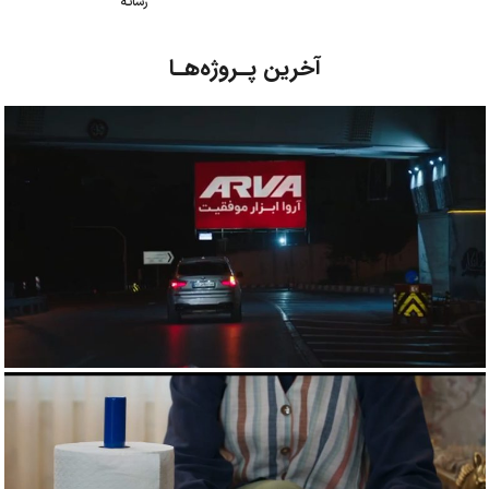
رسانـه
آخرین پـروژه‌هـا