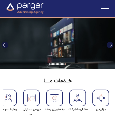
خـدمات مــا
بـازاریابـی
مشـاوره تبلیغـات
برنـامه‌ریزی رسانـه
بـررسی محتوای
روابـط عمومـی