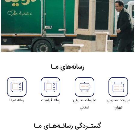
رسانه‌های مـا
تبلیغات محیطی
تبلیغات محیطی
رسانه فیلم‌نت
رسانه شیدا
تهران
استانی
گستـردگی رسانـه‌هـای مـا