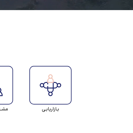
بـازاریابـی
مشـا