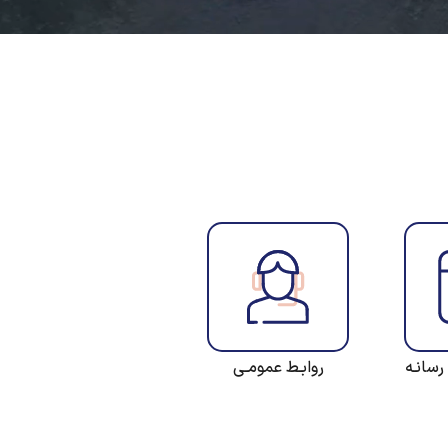
رسانـه
روابـط عمومـی