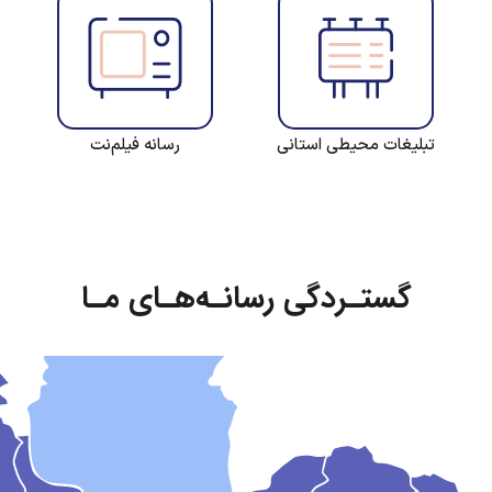
تبلیغات محیطی استانی
رسانه فیلم‌نت
گستـردگی رسانـه‌هـای مـا