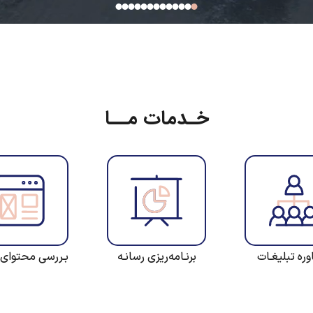
خـدمات مــا
وره تبلیغـات
برنـامه‌ریزی رسانـه
بـررسی محتوای 